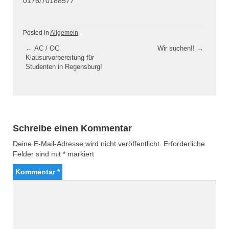
0176/70188577
Posted in
Allgemein
Artikel-
←
AC / OC
Wir suchen!!
→
Klausurvorbereitung für
Navigation
Studenten in Regensburg!
Schreibe einen Kommentar
Deine E-Mail-Adresse wird nicht veröffentlicht.
Erforderliche
Felder sind mit
*
markiert
Kommentar
*